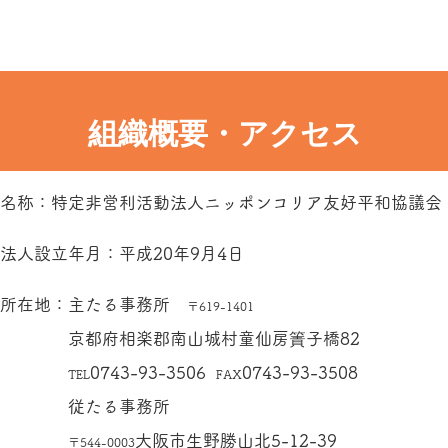
事の紹介
ごあいさつ
ハイキング
イベント
お問い合わせ
組織概要・アクセス
名称：特定非営利活動法人ニッポンコリア友好平和協議会
法人設立年月：平成20年9月4日​
所在地：主たる事務所
〒619-1401
京都府相楽郡南山城村童仙房簀子橋82
​
0743-93-3506
0743-93-3508
TEL
FAX
従たる事務所
​
大阪市生野勝山北5-12-39
〒544-0003