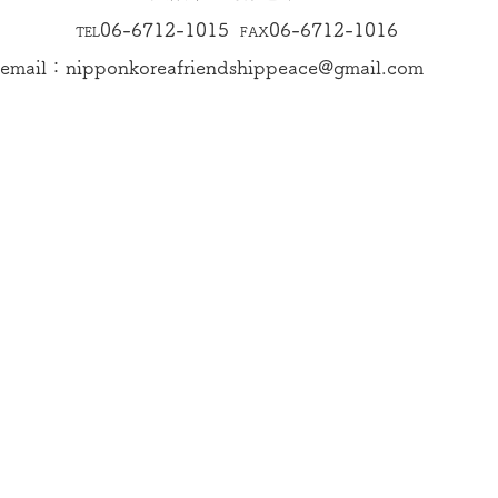
06-6712-1015
06-6712-1016
TEL
FAX
email：
nipponkoreafriendshippeace@gmail.com