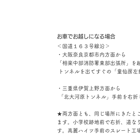
お車でお越しになる場合
​＜国道１６３号線沿＞
・大阪奈良京都市内方面から
「相楽中部消防署東部出張所」を
トンネルを出てすぐの「童仙房左
・三重県伊賀上野方面から
「北大河原トンネル」手前を右折
★両方面とも、同じ場所にきたと
ます。小学校跡地前で右折、道な
す。高麗ハイツ手前のスレート工