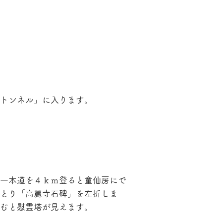
トンネル」に入ります。
一本道を４ｋｍ登ると童仙房にで
とり「高麗寺石碑」を左折しま
むと慰霊塔が見えます。