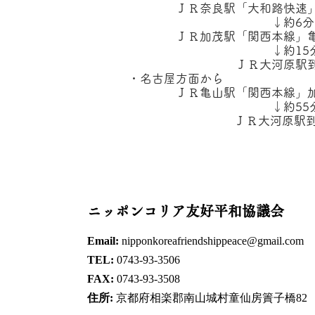
ＪＲ奈良駅「大和路快速」
↓約6分
ＪＲ加茂駅「関西本線」亀
↓約15
ＪＲ大河原駅到
・名古屋方面から
ＪＲ亀山駅「関西本線」加
↓約55
ＪＲ大河原駅到
ニッポンコリア友好平和協議会
Email:
nipponkoreafriendshippeace@gmail.com
TEL:
0743-93-3506
FAX:
0743-93-3508
住所:
京都府相楽郡南山城村童仙房簀子橋82