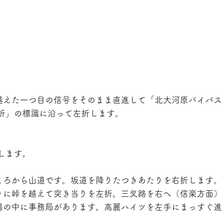
越えた一つ目の信号をそのまま直進して「北大河原バイパス
折」の標識に沿って左折します。
します。
ころから山道です。坂道を降りたつきあたりを右折します。
りに峠を越えて突き当りを左折。三叉路を右へ（信楽方面）
場の中に事務局があります。高麗ハイツを左手にまっすぐ進