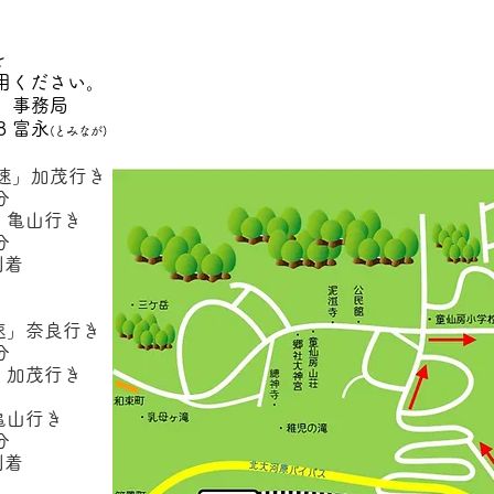
を
さい。
506 事務局
 富永
(とみなが)
」加茂行き
分
亀山行き
分
着
」奈良行き
分
加茂行き
山行き
分
着